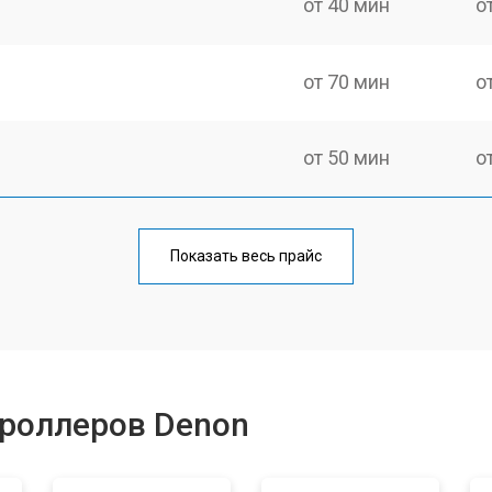
от 40 мин
о
от 70 мин
о
от 50 мин
о
от 60 мин
о
Показать весь прайс
от 40 мин
о
от 60 мин
о
троллеров Denon
уляторов
от 40 мин
о