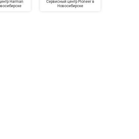
центр Harman
Сервисный центр Pioneer в
Сервисный ц
овосибирске
Новосибирске
Новос